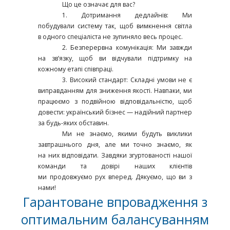
Що це означає для вас?
1. Дотримання дедлайнів: Ми
побудували систему так, щоб вимкнення світла
в
одного спеціаліста не зупиняло весь процес.
2. Безперервна комунікація: Ми завжди
на зв’язку, щоб ви відчували підтримку
на
кожному етапі співпраці.
3. Високий стандарт: Складні умови не є
виправданням для зниження якості.
Навпаки, ми
працюємо з подвійною відповідальністю, щоб
довести:
український бізнес — надійний партнер
за будь-яких обставин.
Ми не знаємо, якими будуть виклики
завтрашнього дня, але ми точно знаємо, як
на
них відповідати. Завдяки згуртованості нашої
команди та довірі наших клієнтів
ми
продовжуємо рух вперед. Дякуємо, що ви з
нами!
Гарантоване впровадження з
оптимальним балансуванням