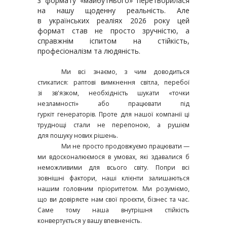
з
формату «майбутнього» перетворилася
на нашу щоденну реальність. Але
в
українських реаліях 2026 року цей
формат став не просто зручністю, а
справжнім
іспитом на стійкість,
професіоналізм та людяність.
Ми всі знаємо, з чим доводиться
стикатися: раптові вимкнення світла, перебої
зі
зв'язком, необхідність шукати «точки
незламності» або працювати під
гуркіт
генераторів. Проте для нашої компанії ці
труднощі стали не перепоною, а рушієм
для
пошуку нових рішень.
Ми не просто продовжуємо працювати —
ми вдосконалюємося в умовах, які
здавалися б
неможливими для всього світу.
Попри всі
зовнішні фактори, наші клієнти залишаються
нашим головним
пріоритетом. Ми розуміємо,
що ви довіряєте нам свої проєкти, бізнес та час.
Саме
тому наша внутрішня стійкість
конвертується у вашу впевненість.