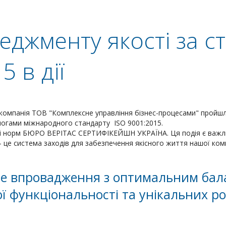
еджменту якості за с
5 в дії
 компанія ТОВ "Комплексне управління бізнес-процесами" пройш
имогами міжнародного стандарту ISO 9001:2015.
л і норм БЮРО ВЕРІТАС СЕРТИФІКЕЙШН УКРАЇНА. Ця подія є важ
 це система заходів для забезпечення якісного життя нашої компан
е впровадження з оптимальним ба
ї функціональності та унікальних р