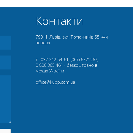
Контакти
79011, Львів, вул. Тютюнників 55, 4-й
поверх
т.: 032 242-54-61; (067) 6721267;
0 800 305 461 - безкоштовно в
межах України
office@kubp.com.ua