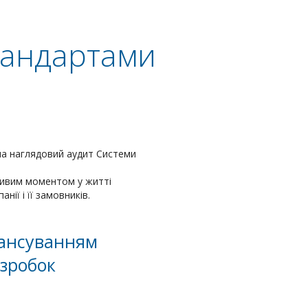
тандартами
ла наглядовий аудит Системи
ливим моментом у житті
ії і її замовників.
лансуванням
озробок